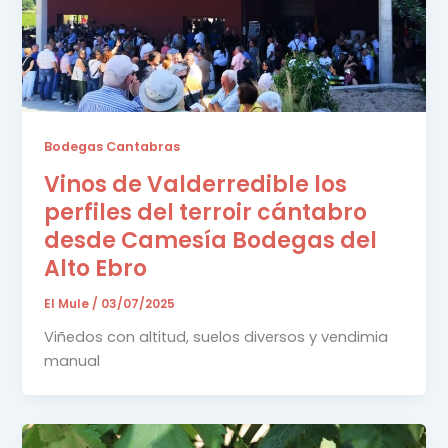
Bodegas Cantabras
Vinos de Valderredible los
perfiles del terroir cántabro
desde Camesía Bodegas del
Alto Ebro
El Mule
/
03/07/2025
Viñedos con altitud, suelos diversos y vendimia
manual