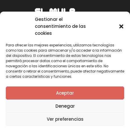
Gestionar el
consentimiento de las
cookies
Para ofrecer las mejores experiencias, utilizamos tecnologías
como las cookies para almacenar y/o acceder a la información
Email
del dispositivo. El consentimiento de estas tecnologías nos
permitirá procesar datos como el comportamiento de
mule@mulecarajonero.com
navegación o las identificaciones únicas en este sitio. No
consentir o retirar el consentimiento, puede afectar negativamente
a ciertas características y funciones.
Síguenos en redes sociales
F
T
Y
I
Aceptar
a
w
o
n
c
i
u
s
Denegar
e
t
t
t
b
t
u
a
Ver preferencias
o
e
b
g
o
r
e
r