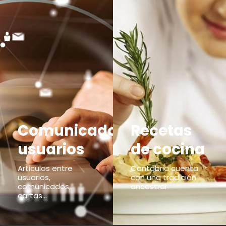
Comunicados
Recetas
usuarios
de cocina
Articulos entre
Cantabria cuenta
usuarios,
con una tradición
comunicados,
ancestral
cartas...