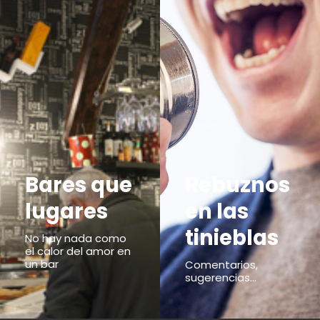
Bares que
Rebuznos
lugares
en las
tinieblas
No hay nada como
el calor del amor en
un bar
Comentarios,
sugerencias...