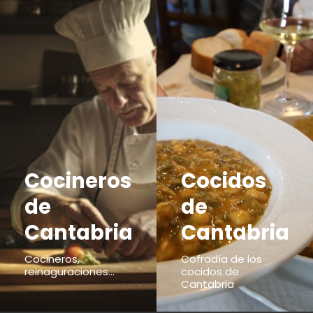
Cocineros
Cocidos
de
de
Cantabria
Cantabria
Cocineros,
Cofradía de los
reinaguraciones...
cocidos de
Cantabria