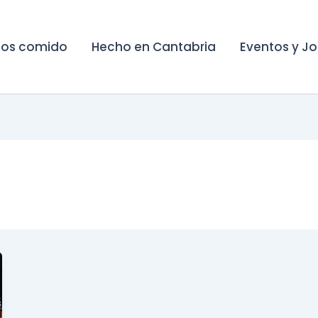
os comido
Hecho en Cantabria
Eventos y J