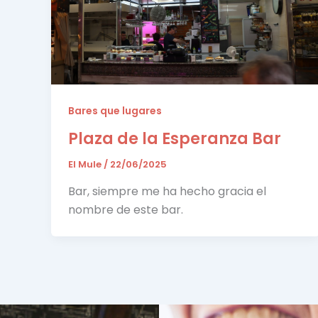
Bares que lugares
Plaza de la Esperanza Bar
El Mule
/
22/06/2025
Bar, siempre me ha hecho gracia el
nombre de este bar.