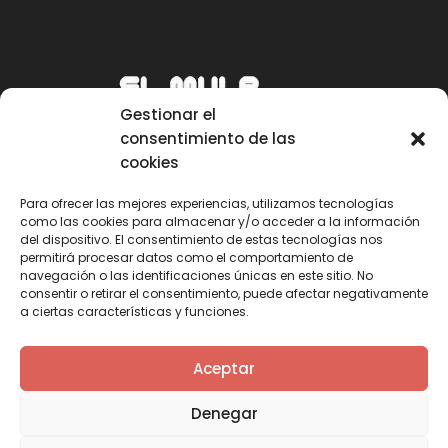
Gestionar el
consentimiento de las
cookies
Para ofrecer las mejores experiencias, utilizamos tecnologías
como las cookies para almacenar y/o acceder a la información
Email
del dispositivo. El consentimiento de estas tecnologías nos
permitirá procesar datos como el comportamiento de
mule@mulecarajonero.com
navegación o las identificaciones únicas en este sitio. No
consentir o retirar el consentimiento, puede afectar negativamente
a ciertas características y funciones.
Síguenos en redes sociales
F
T
Y
I
Aceptar
a
w
o
n
c
i
u
s
Denegar
e
t
t
t
b
t
u
a