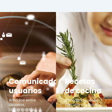
Comunicados
Recetas
usuarios
de cocina
Articulos entre
Cantabria cuenta
usuarios,
con una tradición
comunicados,
ancestral