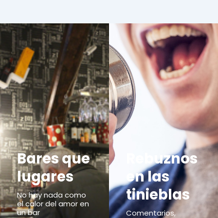
Bares que
Rebuznos
lugares
en las
tinieblas
No hay nada como
el calor del amor en
un bar
Comentarios,