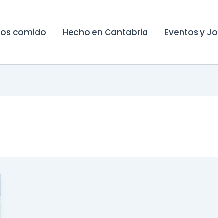
os comido
Hecho en Cantabria
Eventos y J