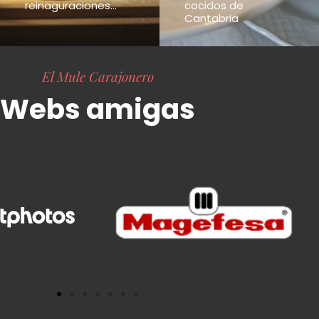
reinaguraciones...
cocidos de
Cantabria
El Mule Carajonero
Webs amigas