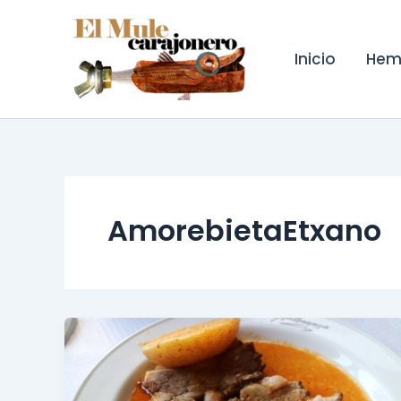
Ir
al
contenido
Inicio
Hem
AmorebietaEtxano