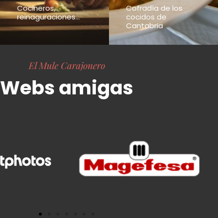
Cocineros,
Cofradía de los
reinaguraciones...
cocidos de
Cantabria
El Mule Carajonero
Webs amigas