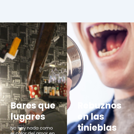
Bares que
Rebuznos
lugares
en las
tinieblas
No hay nada como
el calor del amor en