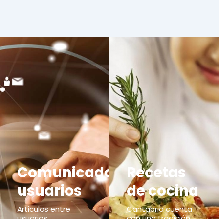
Comunicados
Recetas
usuarios
de cocina
Articulos entre
Cantabria cuenta
usuarios,
con una tradición