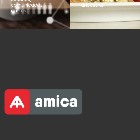
comunicados,
ancestral
cartas...