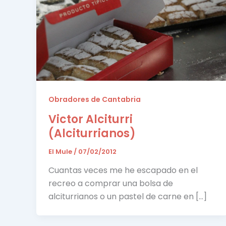
Obradores de Cantabria
Victor Alciturri
(Alciturrianos)
El Mule
/
07/02/2012
Cuantas veces me he escapado en el
recreo a comprar una bolsa de
alciturrianos o un pastel de carne en […]