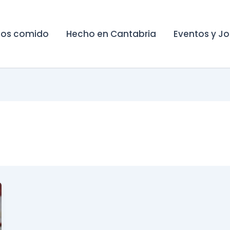
os comido
Hecho en Cantabria
Eventos y J