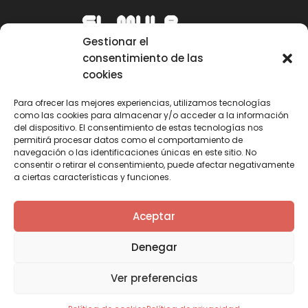
Gestionar el
consentimiento de las
cookies
Para ofrecer las mejores experiencias, utilizamos tecnologías
como las cookies para almacenar y/o acceder a la información
Email
del dispositivo. El consentimiento de estas tecnologías nos
permitirá procesar datos como el comportamiento de
mule@mulecarajonero.com
navegación o las identificaciones únicas en este sitio. No
consentir o retirar el consentimiento, puede afectar negativamente
a ciertas características y funciones.
Síguenos en redes sociales
F
T
Y
I
Aceptar
a
w
o
n
c
i
u
s
Denegar
e
t
t
t
b
t
u
a
Ver preferencias
o
e
b
g
o
r
e
r