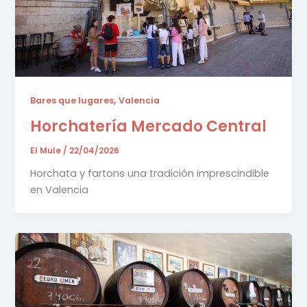
,
Bares que lugares
Valencia
Horchatería Mercado Central
El Mule
/
22/04/2026
Horchata y fartons una tradición imprescindible
en Valencia