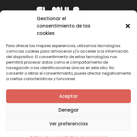
Gestionar el
consentimiento de las
cookies
Para ofrecer las mejores experiencias, utilizamos tecnologías
como las cookies para almacenar y/o acceder a la información
Email
del dispositivo. El consentimiento de estas tecnologías nos
permitirá procesar datos como el comportamiento de
mule@mulecarajonero.com
navegación o las identificaciones únicas en este sitio. No
consentir o retirar el consentimiento, puede afectar negativamente
a ciertas características y funciones.
Síguenos en redes sociales
F
T
Y
I
Aceptar
a
w
o
n
c
i
u
s
Denegar
e
t
t
t
b
t
u
a
Ver preferencias
o
e
b
g
o
r
e
r