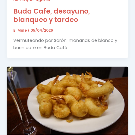
Buda Cafe, desayuno,
blanqueo y tardeo
El Mule
/
05/04/2026
Vermuteando por Sarón: mañanas de blanco y
buen café en Buda Café