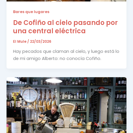
Bares que lugares
De Cofiño al cielo pasando por
una central eléctrica
El Mule
/
22/03/2026
Hay pecados que claman al cielo, y luego está lo
de mi amigo Alberto: no conocía Cofiño.