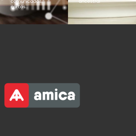
comunicados,
ancestral
cartas...