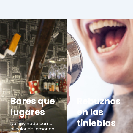
Bares que
Rebuznos
lugares
en las
tinieblas
No hay nada como
el calor del amor en