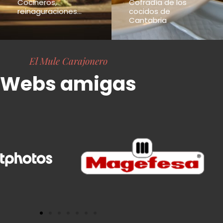
Cocineros,
Cofradía de los
reinaguraciones...
cocidos de
Cantabria
El Mule Carajonero
Webs amigas