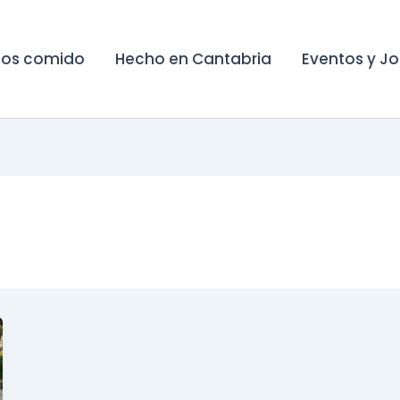
os comido
Hecho en Cantabria
Eventos y J