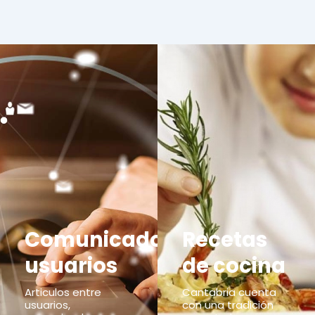
Comunicados
Recetas
usuarios
de cocina
Articulos entre
Cantabria cuenta
usuarios,
con una tradición