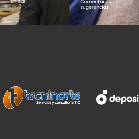
un bar
Comentarios,
sugerencias...