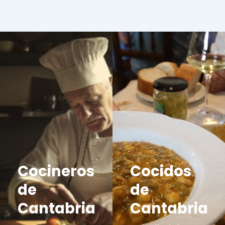
Cocineros
Cocidos
de
de
Cantabria
Cantabria