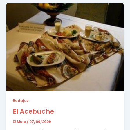
Badajoz
El Acebuche
El Mule
/
07/06/2009