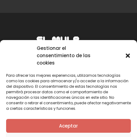
Gestionar el
consentimiento de las
cookies
Para ofrecer las mejores experiencias, utilizamos tecnologías
como las cookies para almacenar y/o acceder a la información
Email
del dispositivo. El consentimiento de estas tecnologías nos
permitirá procesar datos como el comportamiento de
mule@mulecarajonero.com
navegación o las identificaciones únicas en este sitio. No
consentir o retirar el consentimiento, puede afectar negativamente
a ciertas características y funciones.
Síguenos en redes sociales
F
T
Y
I
Aceptar
a
w
o
n