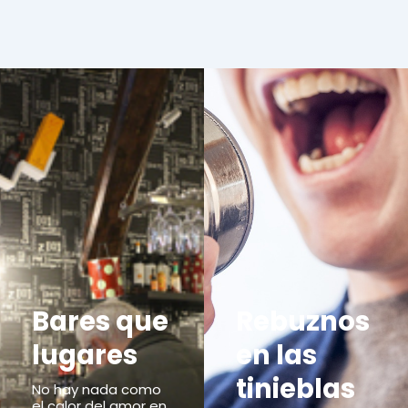
Bares que
Rebuznos
lugares
en las
tinieblas
No hay nada como
el calor del amor en