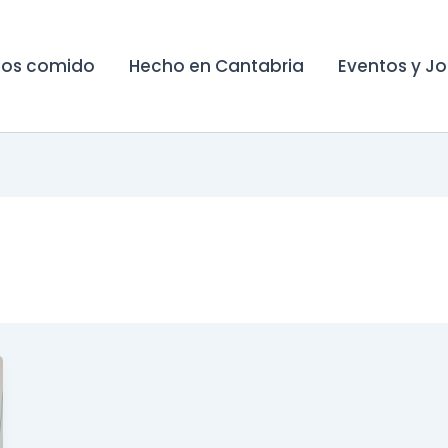
os comido
Hecho en Cantabria
Eventos y J