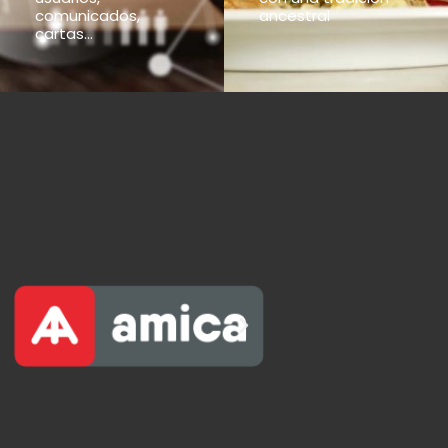
comunicados,
ancestral
cartas...