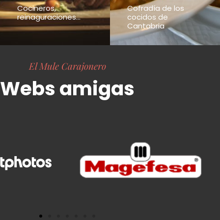
Cocineros,
Cofradía de los
reinaguraciones...
cocidos de
Cantabria
El Mule Carajonero
Webs amigas