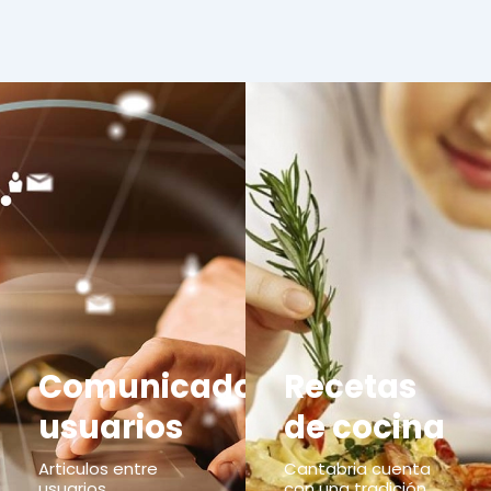
Comunicados
Recetas
usuarios
de cocina
Articulos entre
Cantabria cuenta
usuarios,
con una tradición