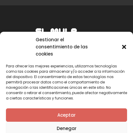
Gestionar el
consentimiento de las
cookies
Para ofrecer las mejores experiencias, utilizamos tecnologías
como las cookies para almacenar y/o acceder a la información
Email
del dispositivo. El consentimiento de estas tecnologías nos
permitirá procesar datos como el comportamiento de
mule@mulecarajonero.com
navegación o las identificaciones únicas en este sitio. No
consentir o retirar el consentimiento, puede afectar negativamente
a ciertas características y funciones.
Síguenos en redes sociales
F
T
Y
I
Aceptar
a
w
o
n
c
i
u
s
Denegar
e
t
t
t