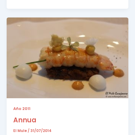
Año 2011
Annua
El Mule
/
31/07/2014