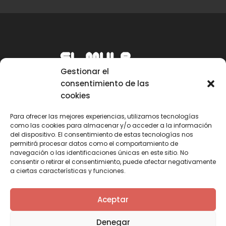
Gestionar el
consentimiento de las
cookies
Para ofrecer las mejores experiencias, utilizamos tecnologías
como las cookies para almacenar y/o acceder a la información
Email
del dispositivo. El consentimiento de estas tecnologías nos
permitirá procesar datos como el comportamiento de
mule@mulecarajonero.com
navegación o las identificaciones únicas en este sitio. No
consentir o retirar el consentimiento, puede afectar negativamente
a ciertas características y funciones.
Síguenos en redes sociales
F
T
Y
I
Aceptar
a
w
o
n
c
i
u
s
Denegar