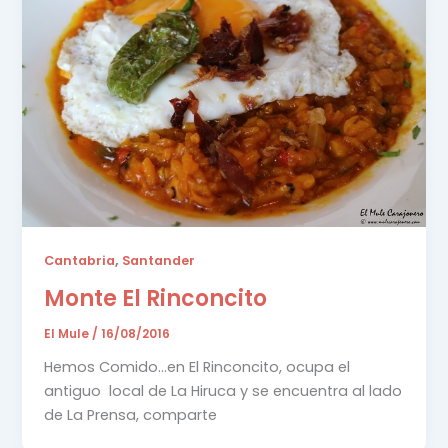
,
Cantabria
Santander
Monte El Rinconcito
El Mule
/
16/08/2016
Hemos Comido…en El Rinconcito, ocupa el
antiguo local de La Hiruca y se encuentra al lado
de La Prensa, comparte