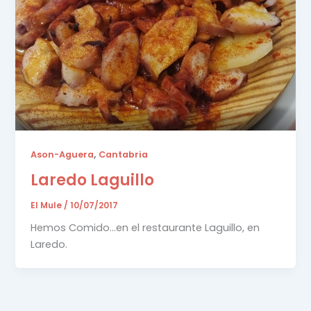
,
Ason-Aguera
Cantabria
Laredo Laguillo
El Mule
/
10/07/2017
Hemos Comido…en el restaurante Laguillo, en
Laredo.