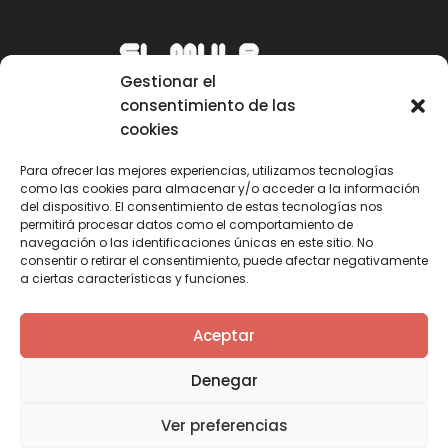
Gestionar el
consentimiento de las
cookies
Para ofrecer las mejores experiencias, utilizamos tecnologías
como las cookies para almacenar y/o acceder a la información
Email
del dispositivo. El consentimiento de estas tecnologías nos
permitirá procesar datos como el comportamiento de
mule@mulecarajonero.com
navegación o las identificaciones únicas en este sitio. No
consentir o retirar el consentimiento, puede afectar negativamente
a ciertas características y funciones.
Síguenos en redes sociales
F
T
Y
I
Aceptar
a
w
o
n
c
i
u
s
Denegar
e
t
t
t
b
t
u
a
Ver preferencias
o
e
b
g