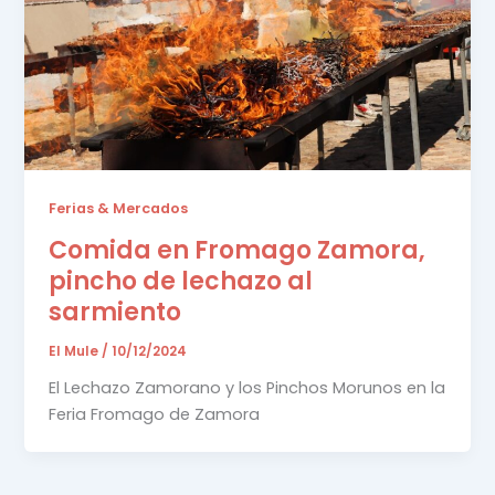
Ferias & Mercados
Comida en Fromago Zamora,
pincho de lechazo al
sarmiento
El Mule
/
10/12/2024
El Lechazo Zamorano y los Pinchos Morunos en la
Feria Fromago de Zamora