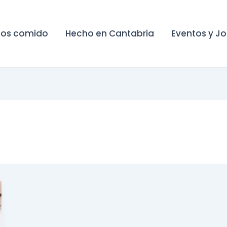
os comido
Hecho en Cantabria
Eventos y J