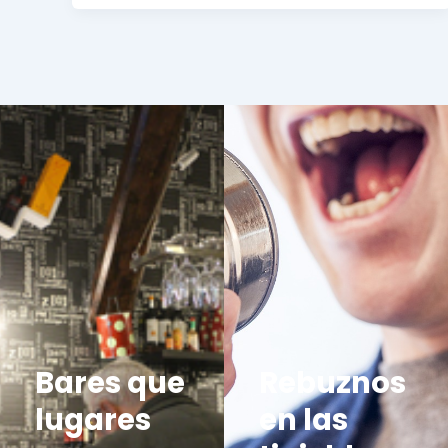
Bares que
Rebuznos
lugares
en las