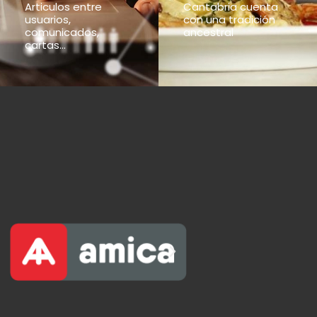
Articulos entre
Cantabria cuenta
usuarios,
con una tradición
comunicados,
ancestral
cartas...