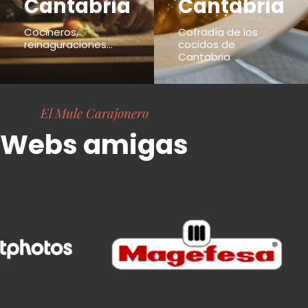
Cantabria
Cantabria
Cocineros,
Cofradía de los
reinaguraciones...
cocidos de
Cantabria
El Mule Carajonero
Webs amigas