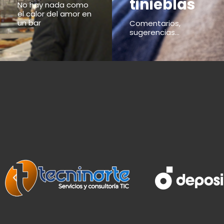
tinieblas
No hay nada como
el calor del amor en
un bar
Comentarios,
sugerencias...