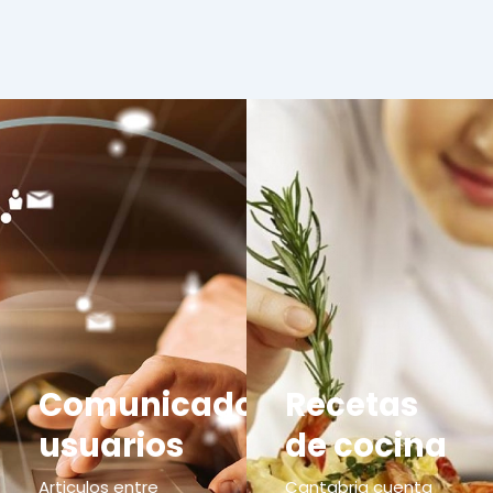
Comunicados
Recetas
usuarios
de cocina
Articulos entre
Cantabria cuenta