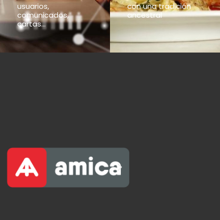
usuarios,
con una tradición
comunicados,
ancestral
cartas...