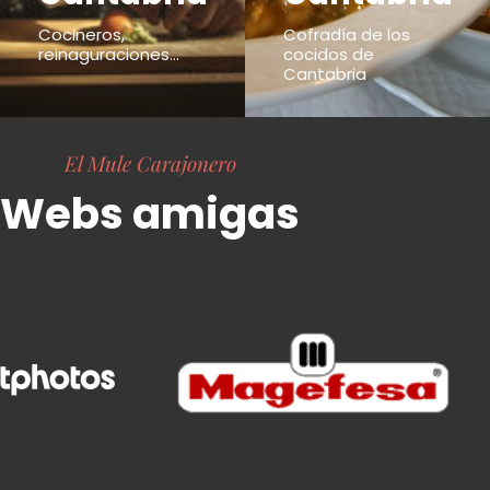
Cocineros,
Cofradía de los
reinaguraciones...
cocidos de
Cantabria
El Mule Carajonero
Webs amigas