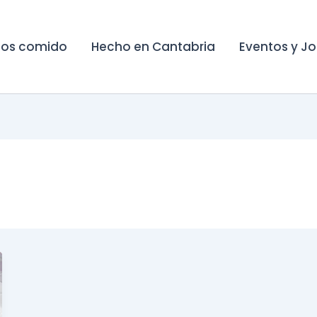
os comido
Hecho en Cantabria
Eventos y J