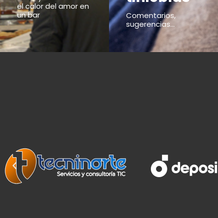
el calor del amor en
un bar
Comentarios,
sugerencias...