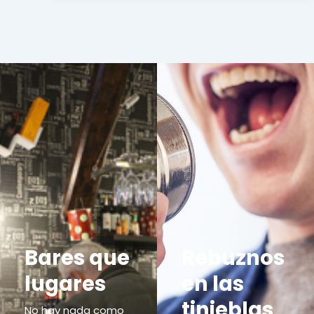
Bares que
Rebuznos
lugares
en las
tinieblas
No hay nada como