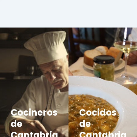
Cocineros
Cocidos
de
de
Cantabria
Cantabria