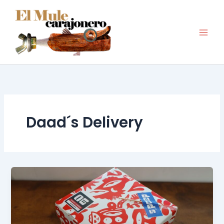
Ir
al
contenido
Daad´s Delivery