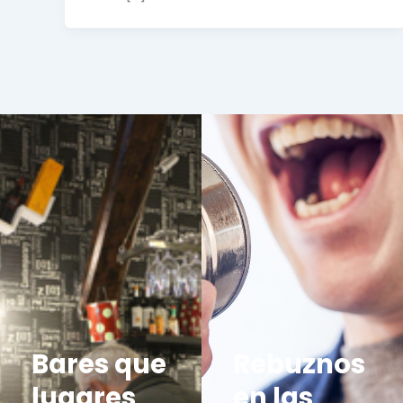
Bares que
Rebuznos
lugares
en las