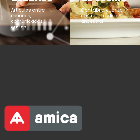
Articulos entre
Cantabria cuenta
usuarios,
con una tradición
comunicados,
ancestral
cartas...