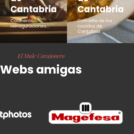
Cantabria
Cantabria
Cocineros,
Cofradía de los
reinaguraciones...
cocidos de
Cantabria
El Mule Carajonero
Webs amigas