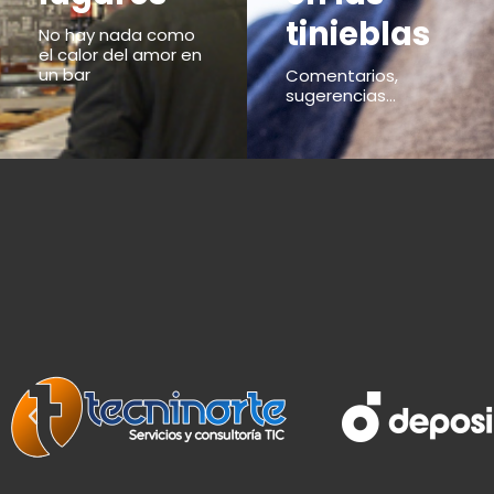
tinieblas
No hay nada como
el calor del amor en
un bar
Comentarios,
sugerencias...