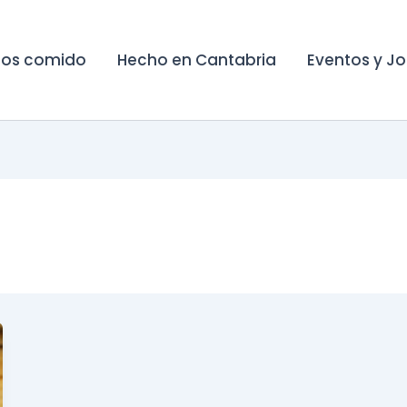
os comido
Hecho en Cantabria
Eventos y J