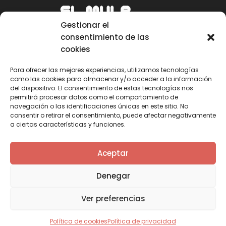
Gestionar el
consentimiento de las
cookies
Para ofrecer las mejores experiencias, utilizamos tecnologías
como las cookies para almacenar y/o acceder a la información
Email
del dispositivo. El consentimiento de estas tecnologías nos
permitirá procesar datos como el comportamiento de
mule@mulecarajonero.com
navegación o las identificaciones únicas en este sitio. No
consentir o retirar el consentimiento, puede afectar negativamente
a ciertas características y funciones.
Síguenos en redes sociales
F
T
Y
I
Aceptar
a
w
o
n
c
i
u
s
Denegar
e
t
t
t
b
t
u
a
Ver preferencias
o
e
b
g
o
r
e
r
k
a
Política de cookies
Política de privacidad