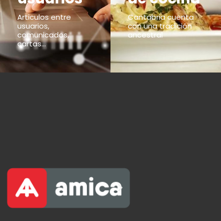
Articulos entre
Cantabria cuenta
usuarios,
con una tradición
comunicados,
ancestral
cartas...