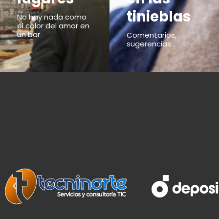
tinieblas
No hay nada como
el calor del amor en
un bar
Comentarios,
sugerencias...