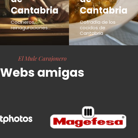
Cantabria
Cantabria
Cocineros,
Cofradía de los
reinaguraciones...
cocidos de
Cantabria
El Mule Carajonero
Webs amigas