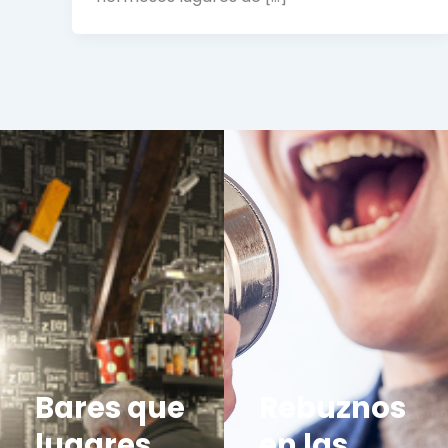
Bares que
Rebuznos
lugares
en las