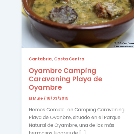
,
Cantabria
Costa Central
Oyambre Camping
Caravaning Playa de
Oyambre
El Mule
/
18/03/2015
Hemos Comido…en Camping Caravaning
Playa de Oyanbre, situado en el Parque
Natural de Oyambre, una de los más
hermosos lugares de […]