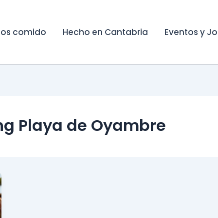
os comido
Hecho en Cantabria
Eventos y J
g Playa de Oyambre