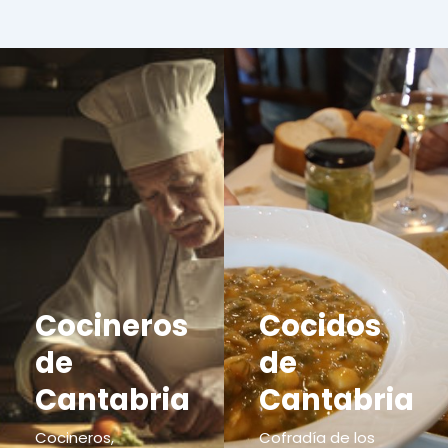
Cocineros
Cocidos
de
de
Cantabria
Cantabria
Cocineros,
Cofradía de los