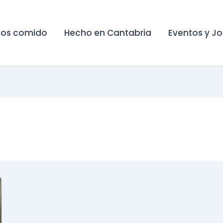
os comido
Hecho en Cantabria
Eventos y J