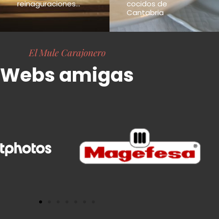
reinaguraciones...
cocidos de
Cantabria
El Mule Carajonero
Webs amigas