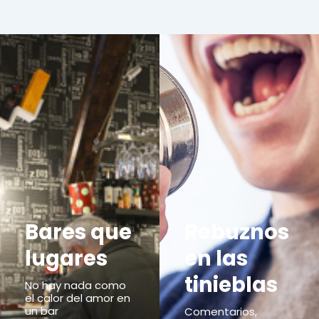
Bares que
Rebuznos
lugares
en las
tinieblas
No hay nada como
el calor del amor en
un bar
Comentarios,