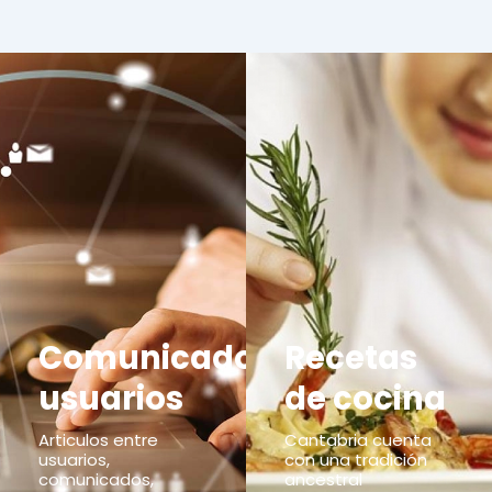
Comunicados
Recetas
usuarios
de cocina
Articulos entre
Cantabria cuenta
usuarios,
con una tradición
comunicados,
ancestral