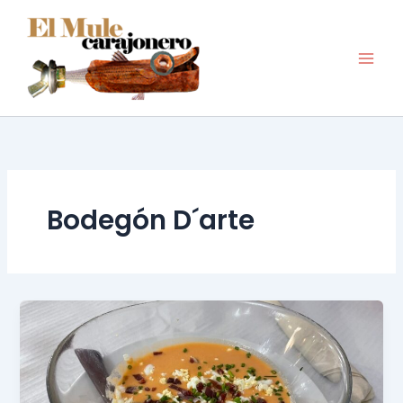
Ir
al
contenido
Bodegón D´arte