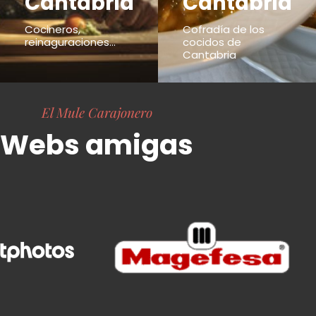
Cantabria
Cantabria
Cocineros,
Cofradía de los
reinaguraciones...
cocidos de
Cantabria
El Mule Carajonero
Webs amigas