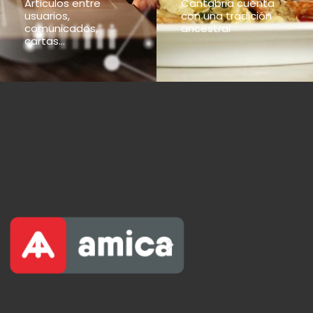
Articulos entre
Cantabria cuenta
usuarios,
con una tradición
comunicados,
ancestral
cartas...