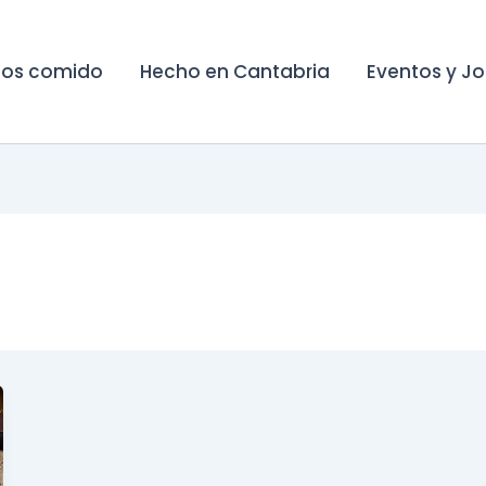
os comido
Hecho en Cantabria
Eventos y J