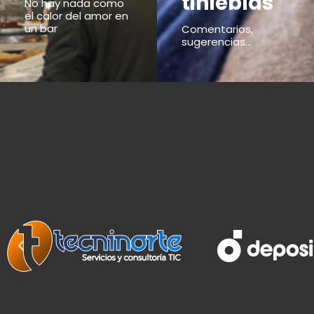
tinieblas
No hay nada como
el calor del amor en
un bar
Comentarios,
sugerencias...