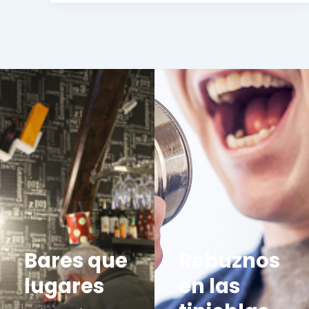
Bares que
Rebuznos
lugares
en las